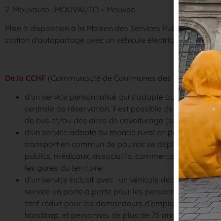
2. Mouvauto :
MOUVAUTO – Mouveo
Mise à disposition à la Maison des Services Publics – 23 r
station d’autopartage avec un véhicule électrique en parten
De la CCHF
(Communauté de Communes des Hauts de Flandre)
d’un service personnalisé qui s’adapte aux besoins des
centrale de réservation, il est possible de se déplace
de bus et/ou des aires de covoiturage (soit 165 arrêts)
d’un service adapté au monde rural en permettant à 
transport en commun de pouvoir se déplacer pour leur
publics, médicaux, associatifs, commerces, mais égale
les gares du territoire.
d’un service inclusif avec : un véhicule doté d’un accès
service en porte à porte pour les personnes de plus d
tarif réduit pour les demandeurs d’emploi, bénéficiaire
handicap, et personnes de plus de 75 ans.