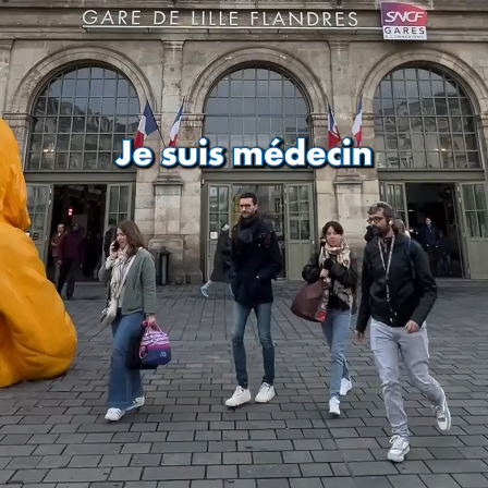
ue Jonnart à Fauquembergues – une
ariat avec l’opérateur Clem’
. Il s’agit :
 habitants : après un simple appel à la
r au sein de la CCHF au départ des arrêts
 et en dehors (gare et lieu de santé).
des personnes éloignées des offres de
 donner accès à tous les services :
ment de pouvoir assurer la liaison avec
 à personne à mobilité réduite, un
e 75 ans ou en situation de handicap, un
s du RSA, en formation, en situation de