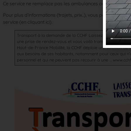
Ce service ne remplace pas les ambulances ou VSL mais in
Pour plus d’informations (trajets, prix..), vous pouvez consult
service (
en cliquant ici
).
Transport à la demande de la CCHF
Laissez-vous transpor
une prise de rendez-vous et vous voilà transporté d’un poi
Haut-de-France Mobilité, la CCHF déploie une solution de
aux besoins de ses habitants, notamment pour ceux qui n’
personnel et qui ne peuvent pas recourir à une …
www.cchf