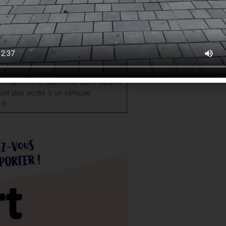
tervient en complémentarité.
er le site internet de la
CCHF
dédié à ce
ter… à la demande !Un coup de fil,
nt à un autre !En partenariat avec
 transport à la demande qui s’adapte
ont pas accès à un véhicule
.fr