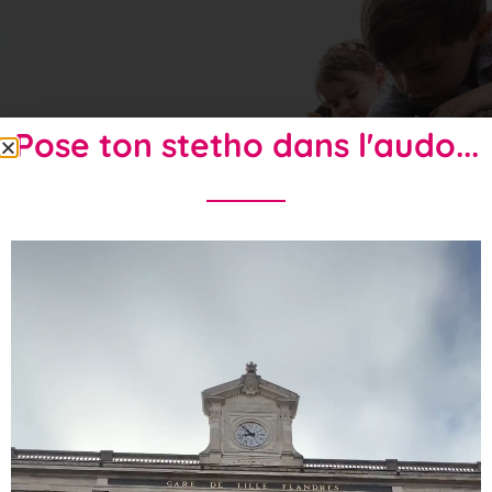
Pose ton stetho dans l'audo...
Ordonnance Verte : Femmes
Enceintes