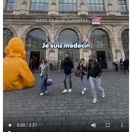
consultations de gynécologie et d’obstétrique ouvre au Centre
Hospitalier d’Aire sur la Lys. Vous pouvez prendre rendez-vous
au 03 21 88 72 14
CPEF: Accompagnement en parcours
d’infertilité (PMA)
Le Centre de Planification et d’Education Familiale propose un
accompagnement spécifique pour les personnes en cours de
parcours PMA. Le but est de proposer un lieu d’écoute et de