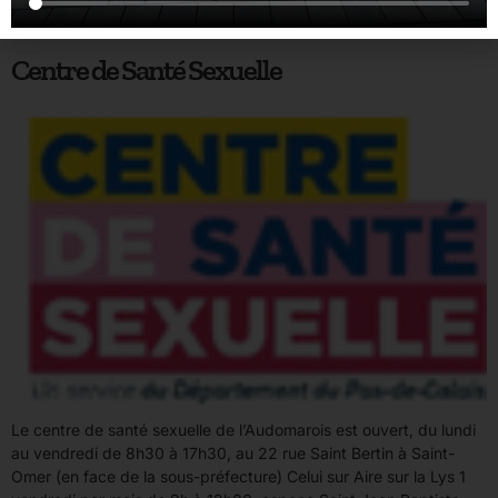
soutien pendant ce chemin qui peut, parfois, devenir compliqué
à vivre pour le couple ou l’entourage familial.
Centre de Santé Sexuelle
Le centre de santé sexuelle de l’Audomarois est ouvert, du lundi
au vendredi de 8h30 à 17h30, au 22 rue Saint Bertin à Saint-
Omer (en face de la sous-préfecture) Celui sur Aire sur la Lys 1